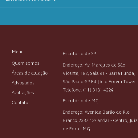
Guia do dissídio coletivo:
Acidente de 
saiba quando você tem direito
seus direito
ao reajuste e como conferir o
valor
Menu
Escritório de SP
Quem somos
Endereço: Av. Marques de São
Áreas de atuação
Vicente, 182, Sala 91 - Barra Funda,
São Paulo-SP Edifício Forvm Tower
Advogados
Telefone: (11) 3181-4224
Avaliações
Escritório de MG
Contato
Endereço:
Avenida Barão do Rio
Branco,2337 13º andar - Centro,
Juiz
de Fora - MG