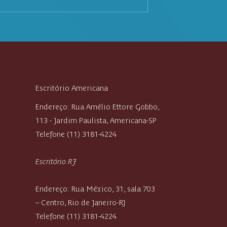
percurso: o que é,
Rescisão Indireta: quando o
s e como proceder
trabalhador pode romper o
contrato por culpa do
empregador
Escritório Americana
Endereço: Rua Amélio Ettore Gobbo,
113 - Jardim Paulista, Americana-SP
Telefone (11) 3181-4224
Escritório RJ
Endereço: Rua México, 31, sala 703
– Centro, Rio de Janeiro-RJ
Telefone (11) 3181-4224