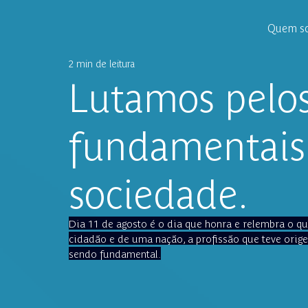
Quem s
2 min de leitura
Lutamos pelos
fundamentais
sociedade.
Dia 11 de agosto é o dia que honra e relembra o q
cidadão e de uma nação, a profissão que teve orige
sendo fundamental.