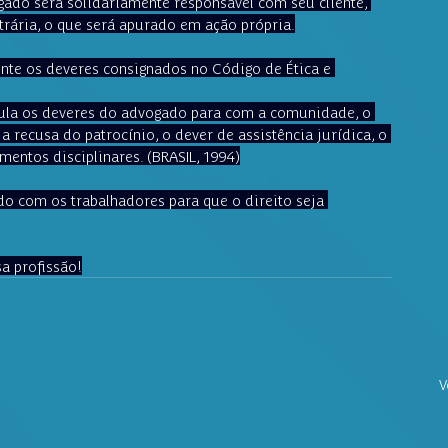
gado será solidariamente responsável com seu cliente, 
trária, o que será apurado em ação própria.
nte os deveres consignados no Código de Ética e 
egula os deveres do advogado para com a comunidade, o 
, a recusa do patrocínio, o dever de assistência jurídica, o 
mentos disciplinares. (BRASIL, 1994)
ado com os trabalhadores para que o direito seja 
a profissão!
V