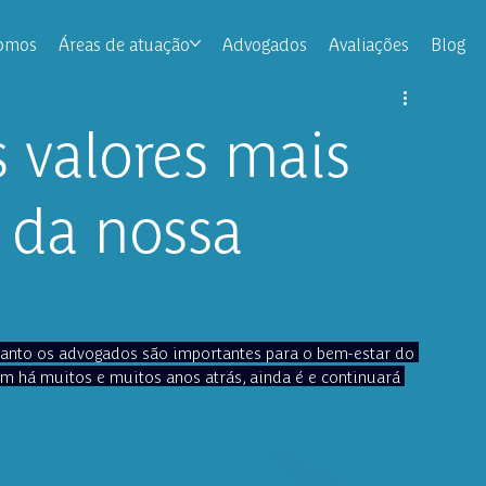
omos
Áreas de atuação
Advogados
Avaliações
Blog
 valores mais
 da nossa
uanto os advogados são importantes para o bem-estar do 
m há muitos e muitos anos atrás, ainda é e continuará 