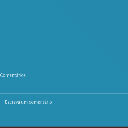
Comentários
Escreva um comentário
Guia do dissídio coletivo:
Acidente de 
saiba quando você tem direito
seus direito