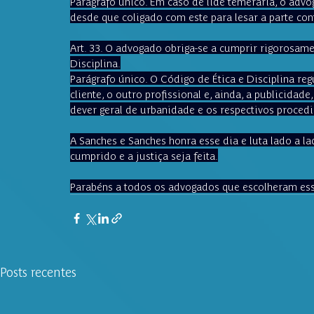
Parágrafo único. Em caso de lide temerária, o advo
desde que coligado com este para lesar a parte con
Art. 33. 
O advogado obriga-se a cumprir rigorosame
Disciplina.
Parágrafo único. O Código de Ética e Disciplina r
cliente, o outro profissional e, ainda, a publicidade
dever geral de urbanidade e os respectivos procedi
A Sanches e Sanches honra esse dia e luta lado a l
cumprido e a justiça seja feita.
Parabéns a todos os advogados que escolheram ess
Posts recentes