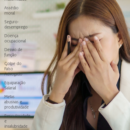
Assédio
moral
Seguro-
desemprego
Doença
ocupacional
Desvio de
função
Golpe do
Falso
Advogado
Equiparação
Salarial
Metas
abusivas e
produtividade
Periculosidade
e
insalubridade